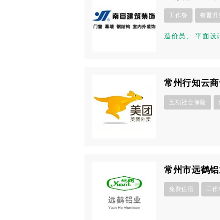
工作餐
有晋升
造价员
、
平面设
常州行知云商
五项社会保险
常州市远鹤铝
免费住宿
工作