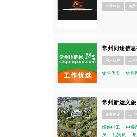
带薪年假
免费
常州同途信息
周末双休
五项
销售代表
、
销售
常州新运文旅
免费住宿
工作
维修电工
、
中餐
员
、
礼宾员
、
迎