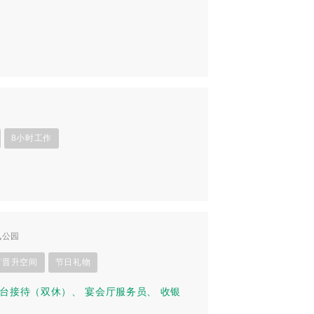
8小时工作
枫公园
有晋升空间
节日礼物
台接待（双休）
、
宴会厅服务员
、
收银