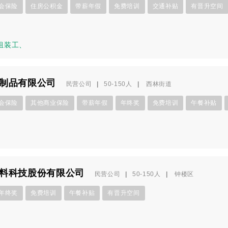
会保险
住房公积金
带薪年假
免费培训
交通补贴
有晋升空间
组装工
、
制品有限公司
民营公司
|
50-150人
|
西林街道
会保险
其他商业保险
带薪年假
年终奖
免费培训
午餐补贴
料科技股份有限公司
民营公司
|
50-150人
|
钟楼区
年终奖
免费培训
午餐补贴
有晋升空间