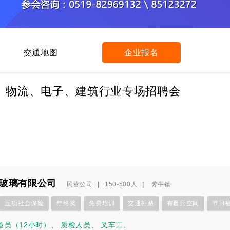
交通地图
企业报名
车、物流、电子、建筑行业专场招聘会
玻璃有限公司
民营公司
|
150-500人
|
奔牛镇
五项社会保险
年终奖
免费培训
交通补贴
有晋升空间
节日
验员（12小时）
、
质检人员
、
叉车工
、