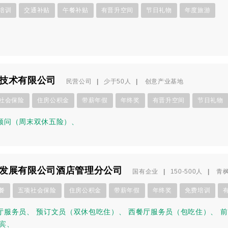
培训
交通补贴
午餐补贴
有晋升空间
节日礼物
年度旅游
技术有限公司
民营公司
|
少于50人
|
创意产业基地
社会保险
住房公积金
带薪年假
年终奖
有晋升空间
节日礼物
顾问（周末双休五险）
、
发展有限公司酒店管理分公司
国有企业
|
150-500人
|
青
餐
五项社会保险
住房公积金
带薪年假
年终奖
免费培训
厅服务员
、
预订文员（双休包吃住）
、
西餐厅服务员（包吃住）
、
前
宾
、