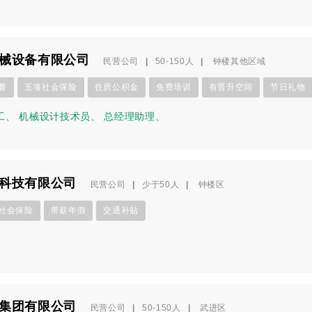
械设备有限公司
民营公司
|
50-150人
|
钟楼其他区域
餐
五项社会保险
住房公积金
免费培训
有晋升空间
节日礼物
工
、
机械设计技术员
、
总经理助理
、
科技有限公司
民营公司
|
少于50人
|
钟楼区
社会保险
带薪年假
交通补贴
集团有限公司
民营公司
|
50-150人
|
武进区