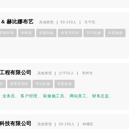
 & 赫比娜布艺
其他类型
|
50-150人
|
天宁区
带薪年假
年终奖
交通补贴
有晋升空间
节日礼物
年度旅游
工程有限公司
其他类型
|
少于50人
|
常州市
训
有晋升空间
节日礼物
年度旅游
、
业务员
、
客户经理
、
装修施工员
、
网站美工
、
财务总监
、
科技有限公司
其他类型
|
50-150人
|
钟楼区