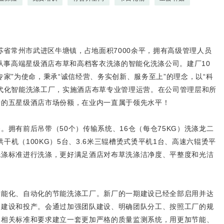
苏省常州市武进区牛塘镇，占地面积7000余平，拥有高级管理人员
业从事高端星级酒店布草和高档客衣洗涤的智能化洗涤公司。建厂10
家”为使命，秉承“诚信经营、务实创新、服务至上”的理念，以“科
代化智能洗涤工厂，实施酒店布草专业管理运营。在公司管理层和所
十的五星级酒店市场份额，在业内一直属于领先水平！
拥有前后吊带（50个）传输系统、16仓（每仓75KG）洗涤龙二
烘干机（100KG）5台、3.6米三辊槽烫式烫平机1台、高速六辊烫平
洗涤标准进行洗涤，更好满足酒店对布草洗涤洁净度、平整度和光洁
智能化、自动化的节能洗涤工厂。新厂的一期建设已经全部启用并达
的建设和投产。会通过加强团队建设、明确团队分工、按照工厂的规
的相关标准和要求建立一套更加严格的质量监测系统，用更加节能、