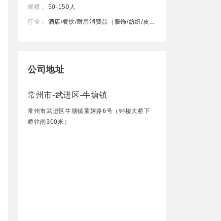
规模：
50-150人
行业：
酒店/餐饮/耐用消费品（服饰/纺织/皮革/家具/家电）
公司地址
常州市-武进区-牛塘镇
常州市武进区牛塘镇童嬉路6号（钟楼大桥下
桥往南300米）