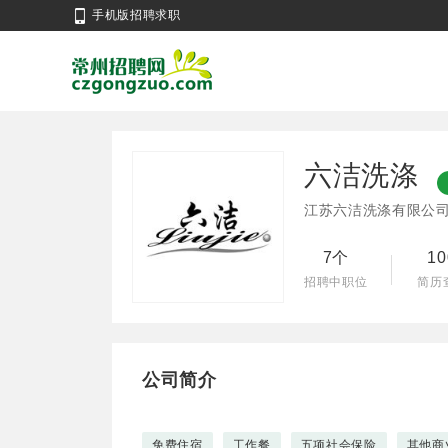
手机版招聘求职
六洁洗涤
江苏六洁洗涤有限公
7个
1
招聘中职位
简历
公司简介
免费住宿
工作餐
五项社会保险
其他商