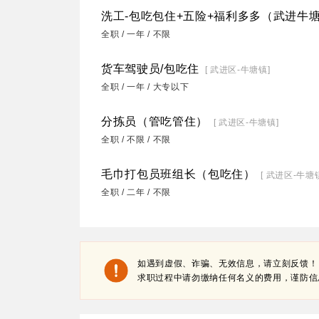
洗工-包吃包住+五险+福利多多（武进牛
全职 / 一年 / 不限
货车驾驶员/包吃住
[ 武进区-牛塘镇]
全职 / 一年 / 大专以下
分拣员（管吃管住）
[ 武进区-牛塘镇]
全职 / 不限 / 不限
毛巾打包员班组长（包吃住）
[ 武进区-牛塘
全职 / 二年 / 不限
如遇到虚假、诈骗、无效信息，请立刻反馈！
求职过程中请勿缴纳任何名义的费用，谨防信