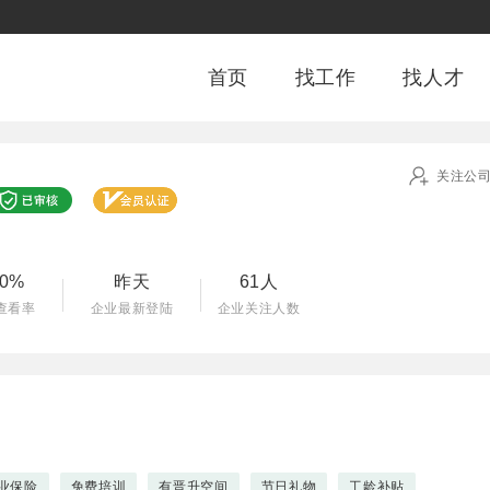
首页
找工作
找人才
关注公
司
00%
昨天
61人
查看率
企业最新登陆
企业关注人数
业保险
免费培训
有晋升空间
节日礼物
工龄补贴