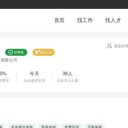
首页
找工作
找人才
关注公
技有限公司
00%
今天
36人
查看率
企业最新登陆
企业关注人数
险
其他商业保险
带薪年假
免费培训
定期体检