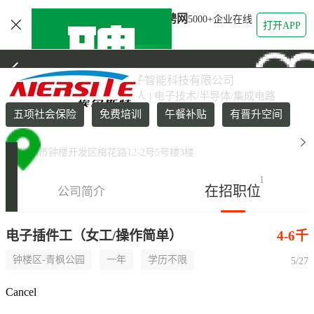
本地找工作-常州招聘网
5000+企业在线
打开APP
直聘
埃尔斯特电子智能科技
常州埃尔斯特电子智能科技有限公司
民营公司 | 50-150人 | 电子技术/半导体/集成电路
五项社会保险
免费培训
午餐补贴
有晋升空间
常州市-钟楼区-钟楼其他区域
常州市钟楼开发区梅花路12-2号5号楼3楼
1
在招职位
公司简介
电子插件工（女工/操作简单）
4-6千
钟楼区-青枫公园
一年
学历不限
5/27
Cancel