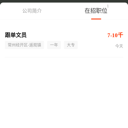
1
在招职位
公司简介
跟单文员
7-10千
常州经开区-遥观镇
一年
大专
今天