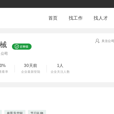
首页
找工作
找人才
关注公
械
限公司
00%
30天前
1人
查看率
企业最新登陆
企业关注人数
有晋升空间
节日礼物