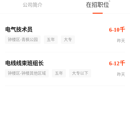
2
在招职位
公司简介
电气技术员
6-10千
钟楼区-青枫公园
五年
大专
昨天
电线线束班组长
6-12千
钟楼区-钟楼其他区域
五年
大专以下
昨天