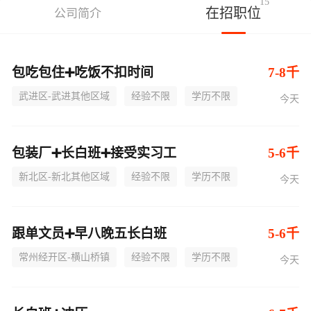
15
在招职位
公司简介
包吃包住➕吃饭不扣时间
7-8千
武进区-武进其他区域
经验不限
学历不限
今天
包装厂➕长白班➕接受实习工
5-6千
新北区-新北其他区域
经验不限
学历不限
今天
跟单文员➕早八晚五长白班
5-6千
常州经开区-横山桥镇
经验不限
学历不限
今天