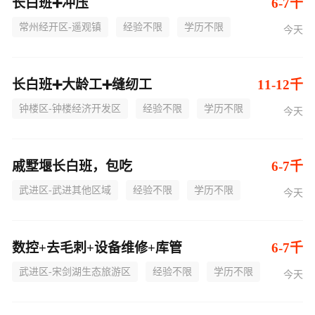
长白班➕冲压
6-7千
常州经开区-遥观镇
经验不限
学历不限
今天
长白班➕大龄工➕缝纫工
11-12千
钟楼区-钟楼经济开发区
经验不限
学历不限
今天
戚墅堰长白班，包吃
6-7千
武进区-武进其他区域
经验不限
学历不限
今天
数控+去毛刺+设备维修+库管
6-7千
武进区-宋剑湖生态旅游区
经验不限
学历不限
今天