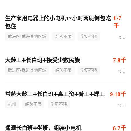
6-7
生产家用电器上的小电机12小时两班倒包吃
千
包住
武进区-武进其他区域
经验不限
学历不限
今天
大龄工➕长白班➕接受少数民族
7-8千
武进区-武进其他区域
经验不限
学历不限
今天
常熟大龄工➕长白班➕高工资➕普工➕焊工
9-10千
苏州
经验不限
学历不限
今天
遥观长白班➕坐班，组装小电机
6-7千