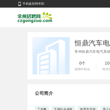
手机版招聘求职
恒鼎汽车电
常州恒鼎汽车电气系
0个
1
招聘中职位
简历
公司简介
工作餐
五项社会保险
有晋升空间
早八