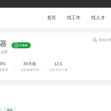
首页
找工作
找人才
关注公
器
限公司
00%
30天前
12人
查看率
企业最新登陆
企业关注人数
房补