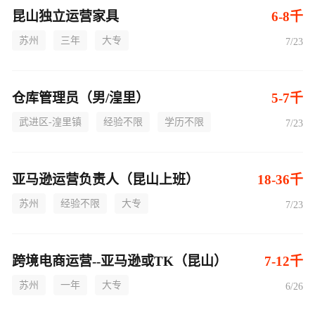
昆山独立运营家具
6-8千
苏州
三年
大专
7/23
仓库管理员（男/湟里）
5-7千
武进区-湟里镇
经验不限
学历不限
7/23
亚马逊运营负责人（昆山上班）
18-36千
苏州
经验不限
大专
7/23
跨境电商运营--亚马逊或TK（昆山）
7-12千
苏州
一年
大专
6/26