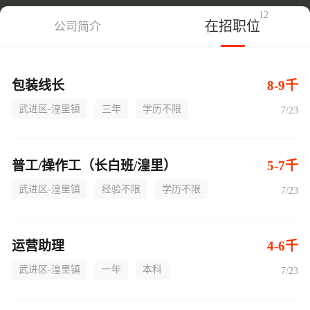
12
在招职位
公司简介
包装线长
8-9千
武进区-湟里镇
三年
学历不限
7/23
普工/操作工（长白班/湟里）
5-7千
武进区-湟里镇
经验不限
学历不限
7/23
运营助理
4-6千
武进区-湟里镇
一年
本科
7/23