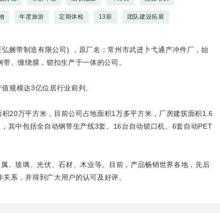
物
年度旅游
定期体检
13薪
团队建设拓展
苏巨弘捆带制造有限公司) ，原厂名：常州市武进卜弋通产冲件厂，始
塑钢带、缠绕膜，锁扣生产于一体的公司。
，产值规模达3亿位居行业前列。
积20万平方米，目前公司占地面积1万多平方米，厂房建筑面积1.6
，其中包括全自动钢带生产线3套、16台自动锁口机、6套自动PET
金属、玻璃、光伏、石材、木业等。目前，产品畅销世界各地，先后
合作关系，并得到广大用户的认可及好评。