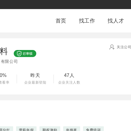
首页
找工作
找人才
关注公
料
）有限公司
00%
昨天
47人
查看率
企业最新登陆
企业关注人数
底分红
带薪年假
期权激励
年终奖
免费培训