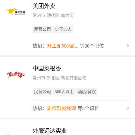
美团外卖
常州市-钟楼区-南大街
民营公司
少于50人
热招：
开工🧧500/高...
等30个职位
中国菜根香
常州市-新北区-新北其他区域
民营公司
500人以上
酒店/餐饮
热招：
质检部副经理
等8个职位
外服远达实业