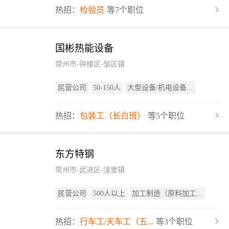
热招：
检验员
等7个职位
国彬热能设备
常州市-钟楼区-邹区镇
民营公司
50-150人
大型设备/机电设备...
热招：
包装工（长白班）
等5个职位
东方特钢
常州市-武进区-湟里镇
民营公司
500人以上
加工制造（原料加工...
热招：
行车工/天车工（五...
等3个职位