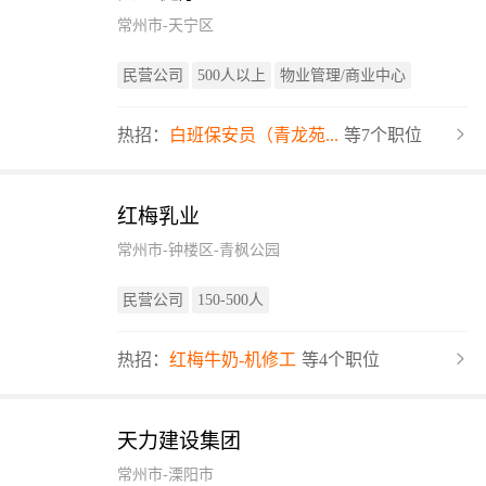
常州市-天宁区
民营公司
500人以上
物业管理/商业中心
热招：
白班保安员（青龙苑...
等7个职位
红梅乳业
常州市-钟楼区-青枫公园
民营公司
150-500人
热招：
红梅牛奶-机修工
等4个职位
天力建设集团
常州市-溧阳市