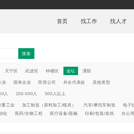
首页
找工作
找人才
搜索
天宁区
武进区
钟楼区
金坛
溧阳
企业
国有企业
民营公司
外企代表处
其他类型
150人
150-500人
500人以上
/重工业
加工制造（原料加工/模具）
汽车/摩托车制造
电子
动化
医药/生物工程
医疗设备/器械
印刷/包装/造纸
办公