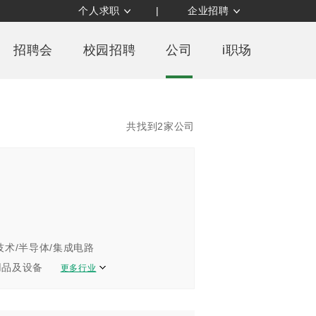
个人求职
|
企业招聘
招聘会
校园招聘
公司
i职场
共找到2家公司
技术/半导体/集成电路
用品及设备
更多行业