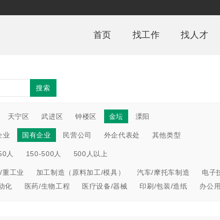
首页
找工作
找人才
搜索
天宁区
武进区
钟楼区
金坛
溧阳
企业
国有企业
民营公司
外企代表处
其他类型
150人
150-500人
500人以上
/重工业
加工制造（原料加工/模具）
汽车/摩托车制造
电子
动化
医药/生物工程
医疗设备/器械
印刷/包装/造纸
办公