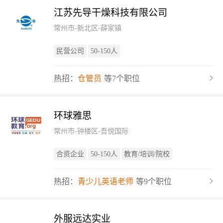
江苏先导干燥科技有限公司
常州市-新北区-薛家镇
民营公司
50-150人
热招：
仓管员
等7个职位
环球雅思
常州市-钟楼区-吾悦国际
合资企业
50-150人
教育/培训/院校
热招：
青少儿英语老师
等9个职位
外服远达实业