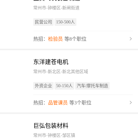
常州市-钟楼区-新闸街道
民营公司
150-500人
热招：
检验员
等8个职位
东洋建苍电机
常州市-新北区-新北其他区域
外资企业
50-150人
汽车/摩托车制造
热招：
品管课员
等3个职位
巨弘包装材料
常州市-钟楼区-邹区镇