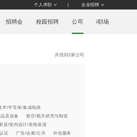
个人求职
|
企业招聘
招聘会
校园招聘
公司
i职场
共找到2家公司
技术/半导体/集成电路
用品及设备
航空/航天研究与制造
家居/室内设计/装饰装潢
/认证
广告/会展/公关
外包服务