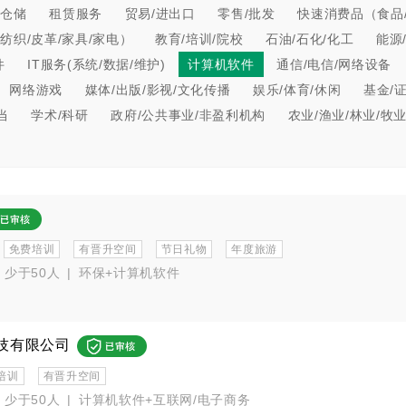
/仓储
租赁服务
贸易/进出口
零售/批发
快速消费品（食品/
纺织/皮革/家具/家电）
教育/培训/院校
石油/石化/化工
能源
件
IT服务(系统/数据/维护)
计算机软件
通信/电信/网络设备
网络游戏
媒体/出版/影视/文化传播
娱乐/体育/休闲
基金/
当
学术/科研
政府/公共事业/非盈利机构
农业/渔业/林业/牧
免费培训
有晋升空间
节日礼物
年度旅游
少于50人
|
环保+计算机软件
技有限公司
培训
有晋升空间
少于50人
|
计算机软件+互联网/电子商务