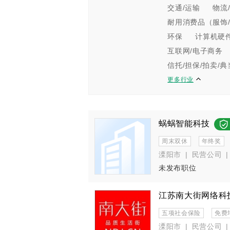
交通/运输
物流
耐用消费品（服饰/
环保
计算机硬
互联网/电子商务
信托/担保/拍卖/典
更多行业
蜗蜗智能科技
周末双休
年终奖
溧阳市
|
民营公司
|
未发布职位
江苏南大街网络科
五项社会保险
免费
溧阳市
|
民营公司
|