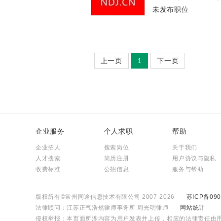
未发布职位
上一页
1
下一页
企业服务
个人求职
帮助
企业招人
搜索岗位
关于我们
人才搜索
简历注册
用户协议与隐私
收费标准
公招信息
服务与帮助
版权所有©常州同途信息技术有限公司 2007-2026
苏ICP备090
法律顾问：江苏正气浩然律师事务所 周光明律师
网站统计
侵权举报：本页面所涉内容为用户发表并上传，相应的法律责任由