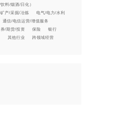
饮料/烟酒/日化）
/矿产/采掘/冶炼
电气/电力/水利
通信/电信运营/增值服务
证券/期货/投资
保险
银行
业
其他行业
跨领域经营