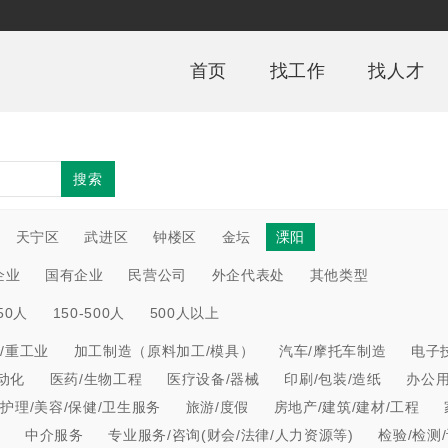
首页
找工作
找人才
搜索
天宁区
武进区
钟楼区
金坛
溧阳
企业
国有企业
民营公司
外企代表处
其他类型
150人
150-500人
500人以上
/重工业
加工制造（原料加工/模具）
汽车/摩托车制造
电子
动化
医药/生物工程
医疗设备/器械
印刷/包装/造纸
办公
/护理/美容/保健/卫生服务
旅游/度假
房地产/建筑/建材/工程
心
中介服务
专业服务/咨询(财会/法律/人力资源等)
检验/检测