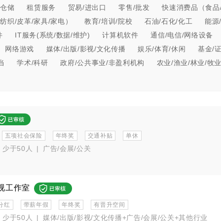
/仓储
租赁服务
贸易/进出口
零售/批发
快速消费品（食品/
纺织/皮革/家具/家电）
教育/培训/院校
石油/石化/化工
能源
件
IT服务(系统/数据/维护)
计算机软件
通信/电信/网络设备
网络游戏
媒体/出版/影视/文化传播
娱乐/体育/休闲
基金/
当
学术/科研
政府/公共事业/非盈利机构
农业/渔业/林业/牧
五项社会保险
年终奖
交通补贴
单休
少于50人
|
广告/会展/公关
视工作室
分红
带薪年假
年终奖
有晋升空间
少于50人
|
媒体/出版/影视/文化传播+广告/会展/公关+其他行业