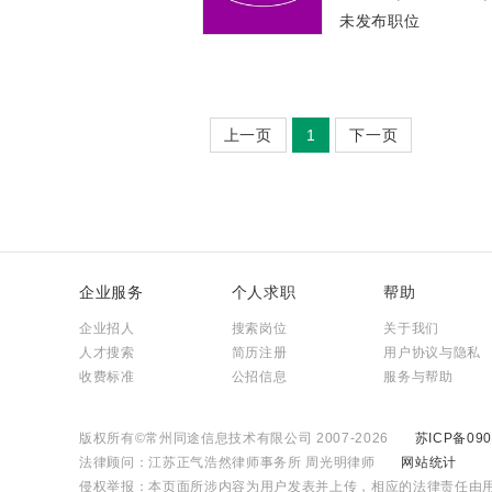
未发布职位
上一页
1
下一页
企业服务
个人求职
帮助
企业招人
搜索岗位
关于我们
人才搜索
简历注册
用户协议与隐私
收费标准
公招信息
服务与帮助
版权所有©常州同途信息技术有限公司 2007-2026
苏ICP备090
法律顾问：江苏正气浩然律师事务所 周光明律师
网站统计
侵权举报：本页面所涉内容为用户发表并上传，相应的法律责任由