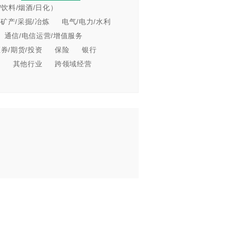
饮料/烟酒/日化）
/矿产/采掘/冶炼
电气/电力/水利
通信/电信运营/增值服务
证券/期货/投资
保险
银行
业
其他行业
跨领域经营