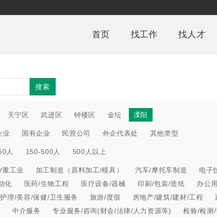
首页
找工作
找人才
搜索
天宁区
武进区
钟楼区
金坛
溧阳
企业
国有企业
民营公司
外企代表处
其他类型
150人
150-500人
500人以上
/重工业
加工制造（原料加工/模具）
汽车/摩托车制造
电子
动化
医药/生物工程
医疗设备/器械
印刷/包装/造纸
办公
/护理/美容/保健/卫生服务
旅游/度假
房地产/建筑/建材/工程
心
中介服务
专业服务/咨询(财会/法律/人力资源等)
检验/检测