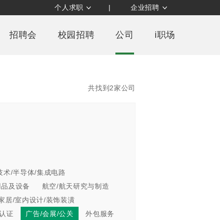
个人求职
|
企业招聘
招聘会
校园招聘
公司
i职场
共找到2家公司
技术/半导体/集成电路
用品及设备
航空/航天研究与制造
家居/室内设计/装饰装潢
/认证
广告/会展/公关
外包服务