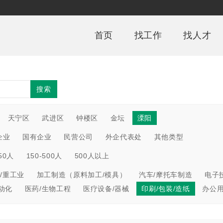
首页
找工作
找人才
搜索
天宁区
武进区
钟楼区
金坛
溧阳
企业
国有企业
民营公司
外企代表处
其他类型
150人
150-500人
500人以上
/重工业
加工制造（原料加工/模具）
汽车/摩托车制造
电子
动化
医药/生物工程
医疗设备/器械
印刷/包装/造纸
办公