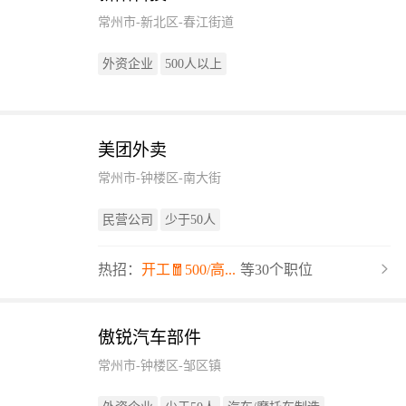
常州市-新北区-春江街道
外资企业
500人以上
美团外卖
常州市-钟楼区-南大街
民营公司
少于50人
热招：
开工🧧500/高...
等30个职位
傲锐汽车部件
常州市-钟楼区-邹区镇