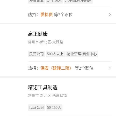
外资企业
少于50人
汽车/摩托车制造
热招：
质检员
等7个职位
高正健康
常州市-新北区-太湖路
民营公司
500人以上
物业管理/商业中心
热招：
保安（延陵二院）
等2个职位
精诺工具制造
常州市-新北区-西夏墅镇
民营公司
50-150人