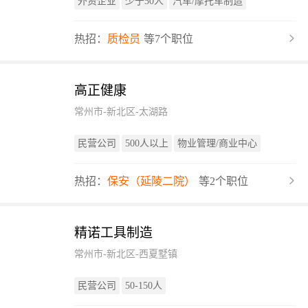
外资企业
少于50人
汽车/摩托车制造
热招：
质检员
等7个职位
高正健康
常州市-新北区-太湖路
民营公司
500人以上
物业管理/商业中心
热招：
保安（延陵二院）
等2个职位
精诺工具制造
常州市-新北区-西夏墅镇
民营公司
50-150人