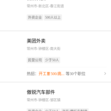
常州市-新北区-春江街道
外资企业
500人以上
美团外卖
常州市-钟楼区-南大街
民营公司
少于50人
热招：
开工🧧500/高...
等30个职位
傲锐汽车部件
常州市-钟楼区-邹区镇