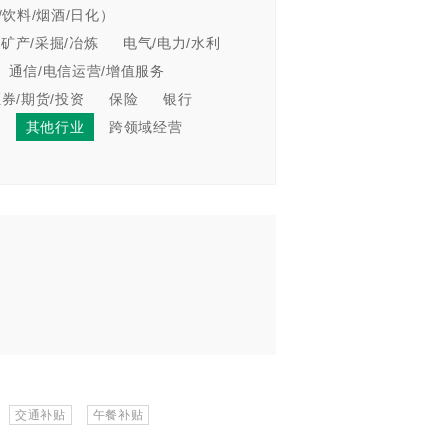
饮料/烟酒/日化）
/矿产/采掘/冶炼
电气/电力/水利
通信/电信运营/增值服务
证券/期货/投资
保险
银行
业
其他行业
跨领域经营
交通补贴
午餐补贴