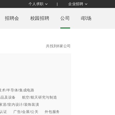
个人求职
|
企业招聘
招聘会
校园招聘
公司
i职场
共找到8家公司
技术/半导体/集成电路
用品及设备
航空/航天研究与制造
家居/室内设计/装饰装潢
/认证
广告/会展/公关
外包服务