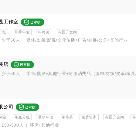
视工作室
分红
带薪年假
年终奖
有晋升空间
少于50人
|
媒体/出版/影视/文化传播+广告/会展/公关+其他行业
装店
少于50人
|
零售/批发+其他行业+耐用消费品（服饰/纺织/皮革/家具
限公司
保险
年底分红
带薪年假
年终奖
免费培训
有晋升空间
150-500人
|
环保+其他行业