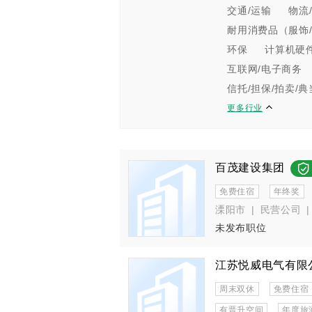
交通/运输
物流
耐用消费品（服饰/
环保
计算机硬
互联网/电子商务
信托/担保/拍卖/典
更多行业
百茂建设集团
免费住宿
年终奖
溧阳市
|
民营公司
|
未发布职位
江苏悦威电气有限
周末双休
免费住宿
有晋升空间
年度旅