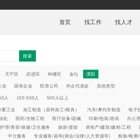
首页
找工作
找人才
搜索
天宁区
武进区
钟楼区
金坛
溧阳
企业
国有企业
民营公司
外企代表处
其他类型
150人
150-500人
500人以上
/重工业
加工制造（原料加工/模具）
汽车/摩托车制造
电子
动化
医药/生物工程
医疗设备/器械
印刷/包装/造纸
办公
/护理/美容/保健/卫生服务
旅游/度假
房地产/建筑/建材/工程
心
中介服务
专业服务/咨询(财会/法律/人力资源等)
检验/检测