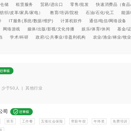
/仓储
租赁服务
贸易/进出口
零售/批发
快速消费品（食品/
纺织/皮革/家具/家电）
教育/培训/院校
石油/石化/化工
能源
件
IT服务(系统/数据/维护)
计算机软件
通信/电信/网络设备
网络游戏
媒体/出版/影视/文化传播
娱乐/体育/休闲
基金/
当
学术/科研
政府/公共事业/非盈利机构
农业/渔业/林业/牧
少于50人
|
其他行业
公司
班车
工作餐
五项社会保险
带薪年假
年终奖
免费培训
游