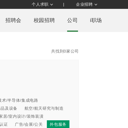
个人求职
|
企业招聘
招聘会
校园招聘
公司
i职场
共找到0家公司
技术/半导体/集成电路
用品及设备
航空/航天研究与制造
家居/室内设计/装饰装潢
/认证
广告/会展/公关
外包服务