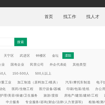
首页
找工作
找人才
搜索
天宁区
武进区
钟楼区
金坛
溧阳
企业
国有企业
民营公司
外企代表处
其他类型
150人
150-500人
500人以上
/重工业
加工制造（原料加工/模具）
汽车/摩托车制造
电子
动化
医药/生物工程
医疗设备/器械
印刷/包装/造纸
办公
/护理/美容/保健/卫生服务
旅游/度假
房地产/建筑/建材/工程
心
中介服务
专业服务/咨询(财会/法律/人力资源等)
检验/检测