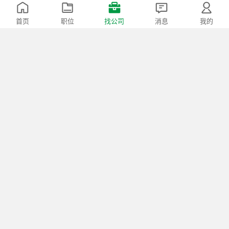
民营公司
500人以上
首页
职位
找公司
消息
我的
热招：
机修/电焊工
等14个职位
常居地产
常州市
民营公司
500人以上
热招：
月入1w+高提成房...
等50个职位
常州文璞酒店
常州市-新北区
国有企业
150-500人
酒店/餐饮