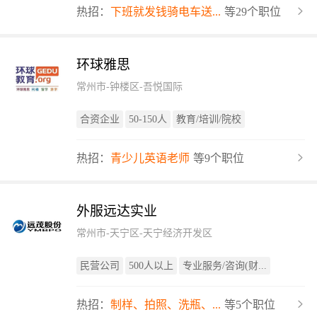
热招：
下班就发钱骑电车送...
等29个职位
环球雅思
常州市-钟楼区-吾悦国际
合资企业
50-150人
教育/培训/院校
热招：
青少儿英语老师
等9个职位
外服远达实业
常州市-天宁区-天宁经济开发区
民营公司
500人以上
专业服务/咨询(财...
热招：
制样、拍照、洗瓶、...
等5个职位