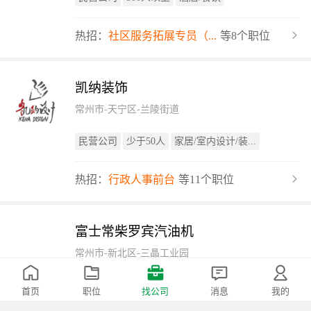
热招：
社区服务拓展专员（...
等8个职位
凯纳装饰
常州市-天宁区-兰陵街道
民营公司
少于50人
家居/室内设计/装...
热招：
行政人事前台
等11个职位
富士常柴罗宾汽油机
常州市-新北区-三晶工业园
国有企业
50-150人
大型设备/机电设备...
首页
职位
找公司
消息
我的