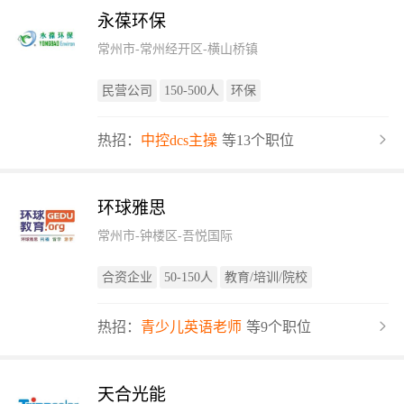
永葆环保
常州市-常州经开区-横山桥镇
民营公司
150-500人
环保
热招：
中控dcs主操
等13个职位
环球雅思
常州市-钟楼区-吾悦国际
合资企业
50-150人
教育/培训/院校
热招：
青少儿英语老师
等9个职位
天合光能