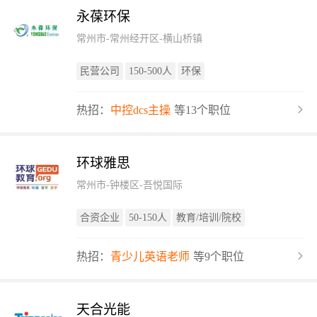
永葆环保
常州市-常州经开区-横山桥镇
民营公司
150-500人
环保
热招：
中控dcs主操
等13个职位
环球雅思
常州市-钟楼区-吾悦国际
合资企业
50-150人
教育/培训/院校
热招：
青少儿英语老师
等9个职位
天合光能