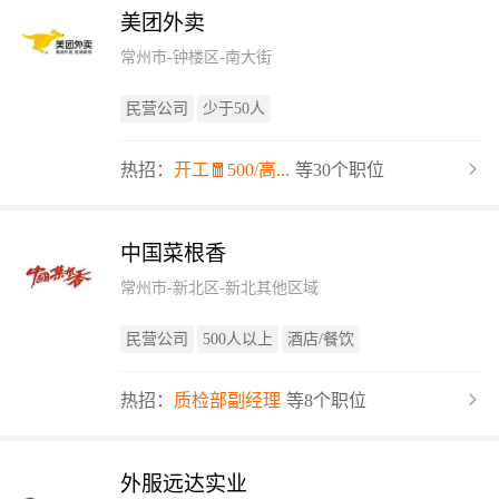
美团外卖
常州市-钟楼区-南大街
民营公司
少于50人
热招：
开工🧧500/高...
等30个职位
中国菜根香
常州市-新北区-新北其他区域
民营公司
500人以上
酒店/餐饮
热招：
质检部副经理
等8个职位
外服远达实业