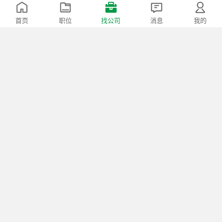
外资企业
50-150人
首页
职位
找公司
消息
我的
热招：
出纳会计（双休）
等5个职位
永葆环保
常州市-常州经开区-横山桥镇
民营公司
150-500人
环保
热招：
机修工（焊工证）
等13个职位
国彬热能设备
常州市-钟楼区-邹区镇
民营公司
50-150人
大型设备/机电设备...