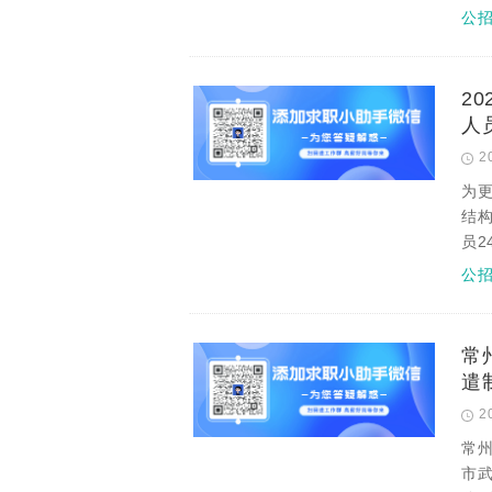
公
2
人
2
为
结
员
公
常
遣
2
常
市