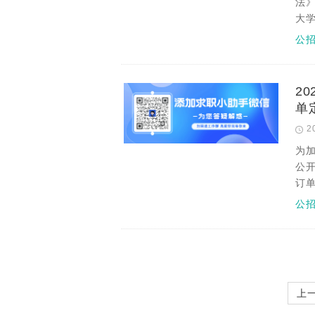
法》
大
公
2
单
2
为
公开
订
公
上