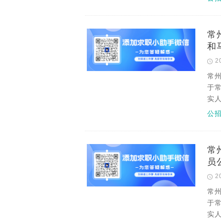
常
和
2
常
于
实
公
常
员
2
常
于
实