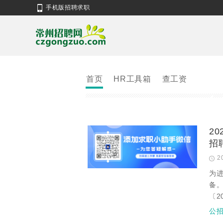
手机版招聘求职
首页
HR工具箱
查工资
2
招
2
为
备
〔2
公