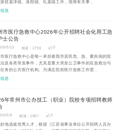
别派驻嘉泽镇、洛阳镇、礼嘉镇工作，现将有关事…
招信息
州市医疗急救中心2026年公开招聘社会化用工急
护士公告
026/5/13
0
阅读：2756
州市医疗急救中心是唯一承担着我市居民危、急、重疾病的院
救治及各类突发事件，尤其是重大突发公卫事件的应急救治与
障任务的公共医疗机构。为满足院前医疗急救工作需…
招信息
026年常州市公办技工（职业）院校专项招聘教师
告
026/5/9
0
阅读：2967
更好地选拔优秀人才，根据《江苏省事业单位公开招聘人员办