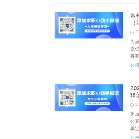
常
（
2
为
强
将
公
2
聘
2
为
公开
单
公