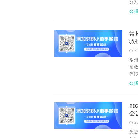
分
公
常
救
2
常
前
保
公
2
公
2
为