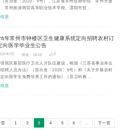
（苏办发〔2020〕9号），江苏省常州技师学院、常州开放
学、常州旅游商贸高等职业技术学校、溧阳市技…
招信息
026年常州市钟楼区卫生健康系统定向招聘农村订
定向医学毕业生公告
026/4/20
0
阅读：2838
加强我区基层医疗卫生人才队伍建设，根据《江苏省事业单位
招聘人员办法》（苏办发〔2020〕9号）和《关于开展农村
单定向医学生免费培养工作的通知》（苏卫科教…
招信息
一页
1
2
3
4
5
6
...
下一页