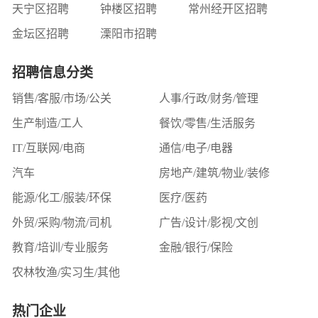
天宁区招聘
钟楼区招聘
常州经开区招聘
金坛区招聘
溧阳市招聘
招聘信息分类
销售/客服/市场/公关
人事/行政/财务/管理
生产制造/工人
餐饮/零售/生活服务
IT/互联网/电商
通信/电子/电器
汽车
房地产/建筑/物业/装修
能源/化工/服装/环保
医疗/医药
外贸/采购/物流/司机
广告/设计/影视/文创
教育/培训/专业服务
金融/银行/保险
农林牧渔/实习生/其他
热门企业