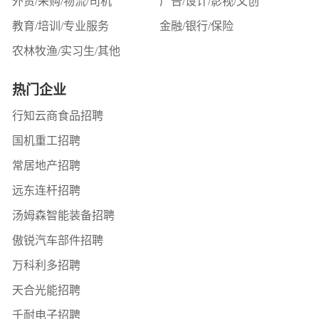
外贸/采购/物流/司机
广告/设计/影视/文创
教育/培训/专业服务
金融/银行/保险
农林牧渔/实习生/其他
热门企业
行知云商食品招聘
国机重工招聘
常居地产招聘
远东连杆招聘
汤姆森智能装备招聘
傲锐汽车部件招聘
万科利多招聘
天合光能招聘
千耐电子招聘