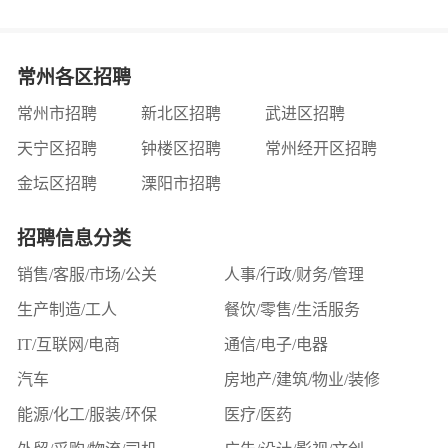
常州各区招聘
常州市招聘
新北区招聘
武进区招聘
长按或截图扫码关注
天宁区招聘
钟楼区招聘
常州经开区招聘
接收更多招聘信息
金坛区招聘
溧阳市招聘
关闭
招聘信息分类
销售/客服/市场/公关
人事/行政/财务/管理
生产制造/工人
餐饮/零售/生活服务
IT/互联网/电商
通信/电子/电器
汽车
房地产/建筑/物业/装修
能源/化工/服装/环保
医疗/医药