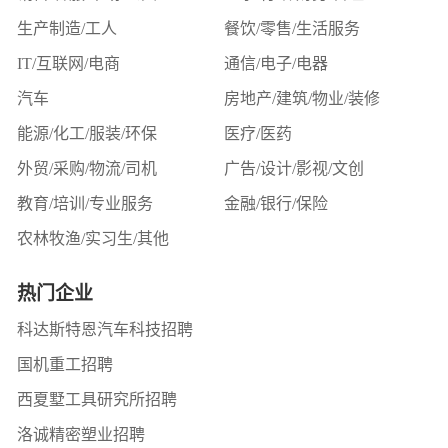
长按或截图扫码关注
生产制造/工人
餐饮/零售/生活服务
接收更多招聘信息
IT/互联网/电商
通信/电子/电器
关闭
汽车
房地产/建筑/物业/装修
能源/化工/服装/环保
医疗/医药
外贸/采购/物流/司机
广告/设计/影视/文创
教育/培训/专业服务
金融/银行/保险
农林牧渔/实习生/其他
热门企业
科达斯特恩汽车科技招聘
国机重工招聘
西夏墅工具研究所招聘
洛诚精密塑业招聘