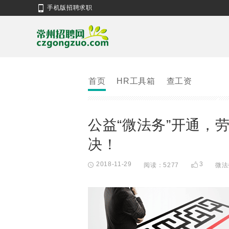
手机版招聘求职
首页
HR工具箱
查工资
公益“微法务”开通，
决！
2018-11-29
3
阅读：5277
微法