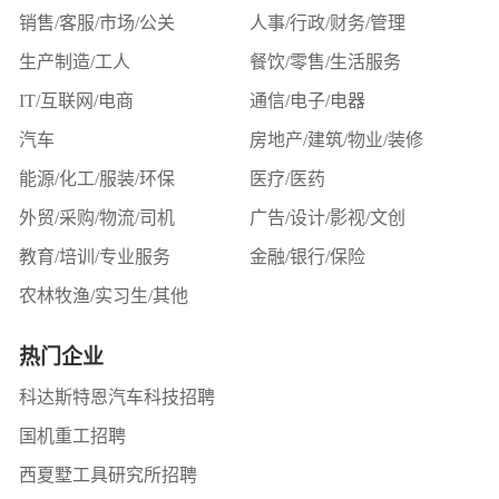
销售/客服/市场/公关
人事/行政/财务/管理
生产制造/工人
餐饮/零售/生活服务
IT/互联网/电商
通信/电子/电器
汽车
房地产/建筑/物业/装修
能源/化工/服装/环保
医疗/医药
外贸/采购/物流/司机
广告/设计/影视/文创
教育/培训/专业服务
金融/银行/保险
农林牧渔/实习生/其他
热门企业
科达斯特恩汽车科技招聘
国机重工招聘
西夏墅工具研究所招聘