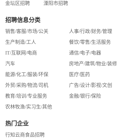
金坛区招聘
溧阳市招聘
长按或截图扫码关注
招聘信息分类
接收更多招聘信息
销售/客服/市场/公关
人事/行政/财务/管理
生产制造/工人
餐饮/零售/生活服务
关闭
IT/互联网/电商
通信/电子/电器
汽车
房地产/建筑/物业/装修
能源/化工/服装/环保
医疗/医药
外贸/采购/物流/司机
广告/设计/影视/文创
教育/培训/专业服务
金融/银行/保险
农林牧渔/实习生/其他
热门企业
行知云商食品招聘