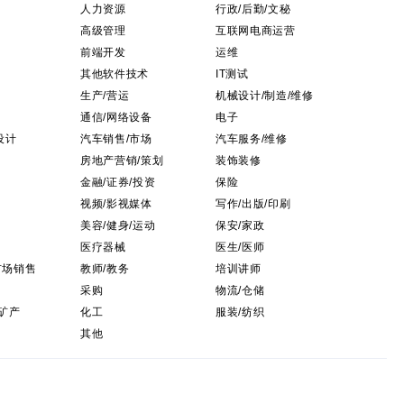
人力资源
行政/后勤/文秘
高级管理
互联网电商运营
前端开发
运维
其他软件技术
IT测试
生产/营运
机械设计/制造/维修
通信/网络设备
电子
设计
汽车销售/市场
汽车服务/维修
房地产营销/策划
装饰装修
金融/证券/投资
保险
视频/影视媒体
写作/出版/印刷
美容/健身/运动
保安/家政
医疗器械
医生/医师
市场销售
教师/教务
培训讲师
口
采购
物流/仓储
/矿产
化工
服装/纺织
其他