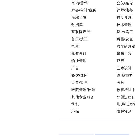
市场/营销
公关/媒介
财务/审计/税务
律师/法务
后端开发
移动开发
数据库
技术管理
互联网产品
设计/美工
普工/技工
质量/安全
电器
汽车研发/
建筑设计
建筑工程
物业管理
银行
广告
艺术设计
餐饮/休闲
酒店/旅游
百货/零售
医药
医院管理/护理
教育培训
其他专业服务
外贸进出
司机
能源/电力
环保
农林牧渔