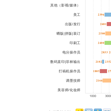
其他（影视/媒体）
美工
2396
出版/发行
2681
晒版|拼版|装订
2500
印刷工
2400
电分操作员
2833
2
数码直印|菲林输出
2102
235
打稿机操作员
1805
2
调墨技师
2166
美容师/化妆师