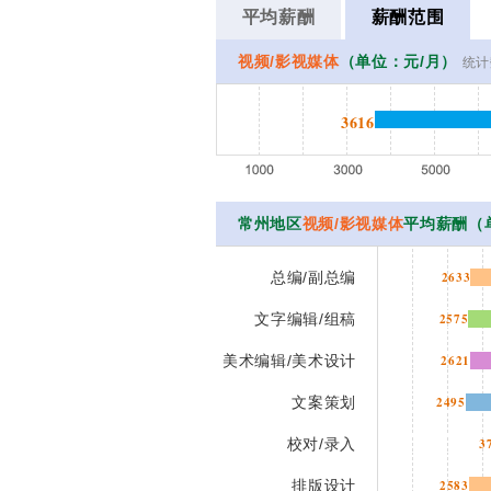
平均薪酬
薪酬范围
视频/影视媒体
（单位：元/月）
统计
3616
常州地区
视频/影视媒体
平均薪酬（
总编/副总编
2633
文字编辑/组稿
2575
美术编辑/美术设计
2621
文案策划
2495
校对/录入
3
排版设计
2583