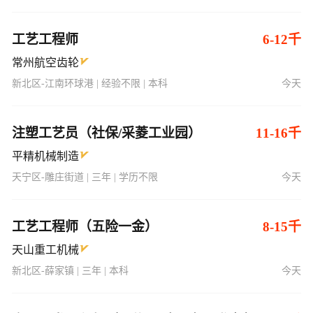
工艺工程师
6-12千
常州航空齿轮
新北区-江南环球港 | 经验不限 | 本科
今天
注塑工艺员（社保/采菱工业园）
11-16千
平精机械制造
天宁区-雕庄街道 | 三年 | 学历不限
今天
工艺工程师（五险一金）
8-15千
天山重工机械
新北区-薛家镇 | 三年 | 本科
今天