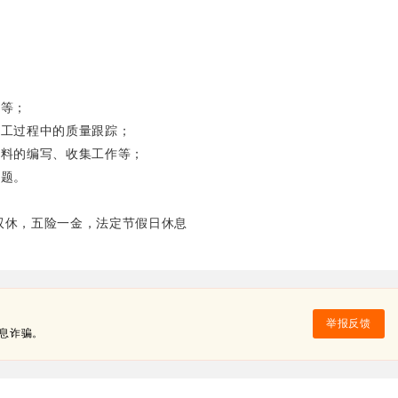
用等；
加工过程中的质量跟踪；
资料的编写、收集工作等；
问题。
末双休，五险一金，法定节假日休息
举报反馈
息诈骗。