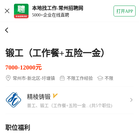
本地找工作-常州招聘网
打开APP
5000+企业在线直聘
锻工（工作餐+五险一金）
7000-12000元
常州市-新北区-圩塘镇
不限工作经验
不限
精棱铸锻
普工、锻工（工作餐+五险一金...(共5个职位)
职位福利
班车
工作餐
五项社会保险
住房公积金
带薪年假
年终奖
免费培训
交通补贴