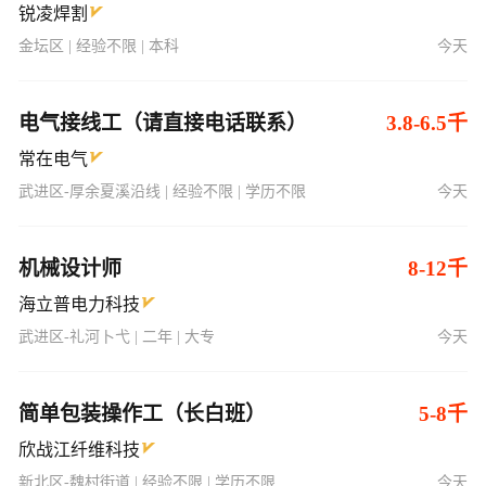
电气接线工（请直接电话联系）
3.8-6.5千
常在电气
武进区-厚余夏溪沿线 | 经验不限 | 学历不限
今天
机械设计师
8-12千
海立普电力科技
武进区-礼河卜弋 | 二年 | 大专
今天
简单包装操作工（长白班）
5-8千
欣战江纤维科技
新北区-魏村街道 | 经验不限 | 学历不限
今天
氩弧焊工（8小时交社保）
5-6千