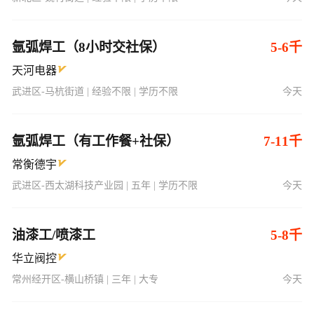
天河电器
武进区-马杭街道 | 经验不限 | 学历不限
今天
氩弧焊工（有工作餐+社保）
7-11千
常衡德宇
武进区-西太湖科技产业园 | 五年 | 学历不限
今天
油漆工/喷漆工
5-8千
华立阀控
常州经开区-横山桥镇 | 三年 | 大专
今天
电焊工（请直接电话联系）
6-7千
常在电气