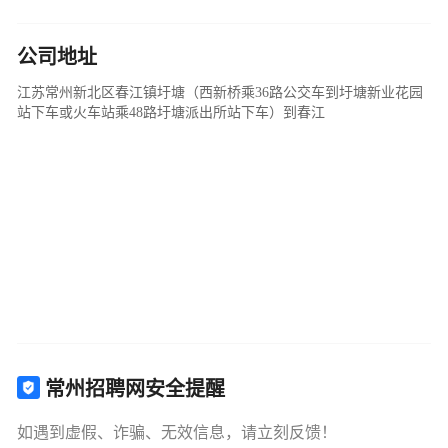
江苏常州新北区春江镇圩塘（西新桥乘36路公交车到圩塘新业花园
站下车或火车站乘48路圩塘派出所站下车）到春江
常州招聘网安全提醒
如遇到虚假、诈骗、无效信息，请立刻反馈！
求职过程中请勿缴纳任何名义的费用，谨防信息诈骗。您
请立即举报！
一旦发现此类行为，