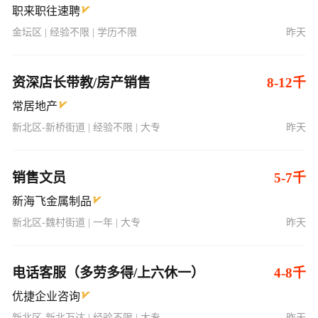
职来职往速聘
金坛区 | 经验不限 | 学历不限
昨天
资深店长带教/房产销售
8-12千
常居地产
新北区-新桥街道 | 经验不限 | 大专
昨天
销售文员
5-7千
新海飞金属制品
新北区-魏村街道 | 一年 | 大专
昨天
电话客服（多劳多得/上六休一）
4-8千
优捷企业咨询
新北区-新北万达 | 经验不限 | 大专
昨天