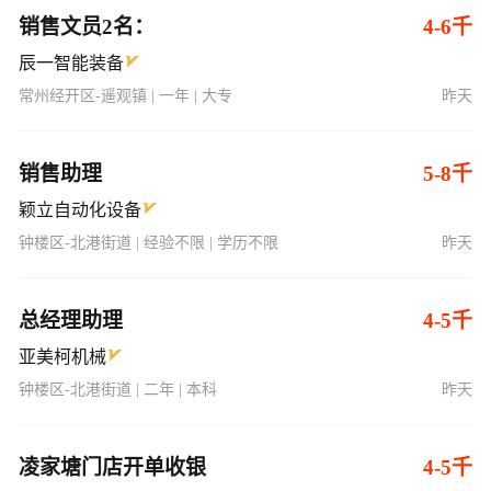
销售文员2名：
4-6千
辰一智能装备
常州经开区-遥观镇 | 一年 | 大专
昨天
销售助理
5-8千
颖立自动化设备
钟楼区-北港街道 | 经验不限 | 学历不限
昨天
总经理助理
4-5千
亚美柯机械
钟楼区-北港街道 | 二年 | 本科
昨天
凌家塘门店开单收银
4-5千