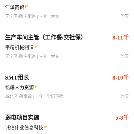
汇泽商贸
天宁区-雕庄街道 | 三年 | 大专
昨天
生产车间主管（工作餐/交社保）
8-11千
平精机械制造
天宁区-雕庄街道 | 三年 | 大专
昨天
SMT组长
8-10千
铭耀人力资源
新北区-薛家镇 | 一年 | 学历不限
昨天
弱电项目实施
5-8千
诚信伟业信息科技