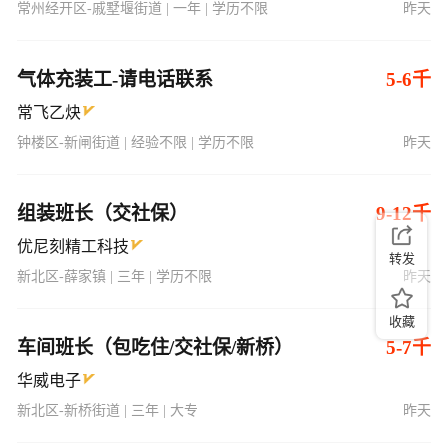
常州经开区-戚墅堰街道 | 一年 | 学历不限
昨天
气体充装工-请电话联系
5-6千
常飞乙炔
钟楼区-新闸街道 | 经验不限 | 学历不限
昨天
组装班长（交社保）
9-12千
优尼刻精工科技
转发
新北区-薛家镇 | 三年 | 学历不限
昨天
收藏
车间班长（包吃住/交社保/新桥）
5-7千
华威电子
新北区-新桥街道 | 三年 | 大专
昨天