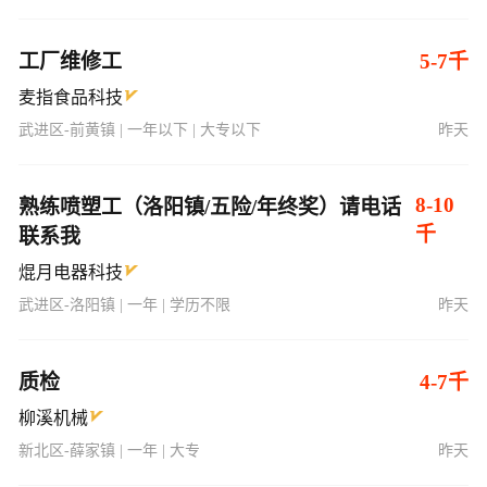
工厂维修工
5-7千
麦指食品科技
武进区-前黄镇 | 一年以下 | 大专以下
昨天
8-10
熟练喷塑工（洛阳镇/五险/年终奖）请电话
千
联系我
焜月电器科技
武进区-洛阳镇 | 一年 | 学历不限
昨天
质检
4-7千
柳溪机械
新北区-薛家镇 | 一年 | 大专
昨天