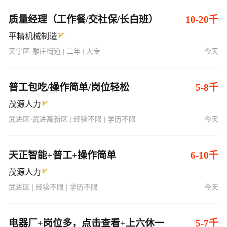
质量经理（工作餐/交社保/长白班）
10-20千
平精机械制造
天宁区-雕庄街道 | 二年 | 大专
今天
普工包吃/操作简单/岗位轻松
5-8千
茂源人力
武进区-武进高新区 | 经验不限 | 学历不限
今天
天正智能+普工+操作简单
6-10千
茂源人力
武进区 | 经验不限 | 学历不限
今天
电器厂+岗位多，点击查看+上六休一
5-7千