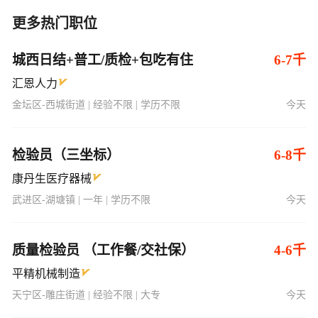
更多热门职位
城西日结+普工/质检+包吃有住
6-7千
汇恩人力
金坛区-西城街道 | 经验不限 | 学历不限
今天
检验员（三坐标）
6-8千
康丹生医疗器械
武进区-湖塘镇 | 一年 | 学历不限
今天
质量检验员 （工作餐/交社保）
4-6千
平精机械制造
天宁区-雕庄街道 | 经验不限 | 大专
今天