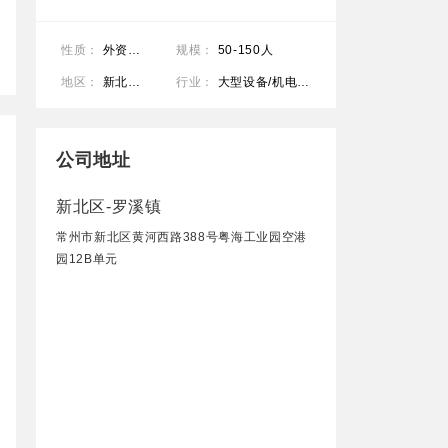
性质：
外资企业
规模：
50-150人
地区：
新北区-罗溪镇
行业：
大型设备/机电设备/重工业/贸易/进出口/加工制造（原料加工/模具）
公司地址
新北区-罗溪镇
常州市新北区黄河西路388号粤海工业园空港
园12B单元