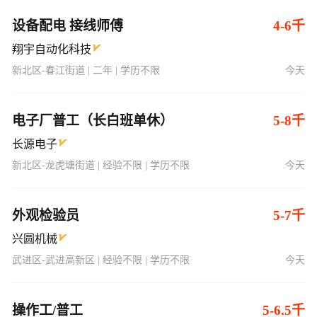
设备配电 接线师傅
4-6千
翔宇自动化科技
新北区-春江街道 | 二年 | 学历不限
今天
电子厂普工（长白班单休）
5-8千
长源电子
新北区-龙虎塘街道 | 经验不限 | 学历不限
今天
外观检验员
5-7千
兴圆机械
武进区-武进高新区 | 经验不限 | 学历不限
今天
操作工/普工
5-6.5千