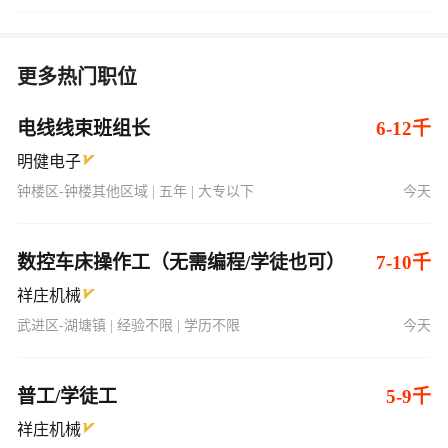
更多热门职位
电线线束班组长
6-12千
明健电子
钟楼区-钟楼其他区域 | 五年 | 大专以下
今天
数控车床操作工（无需编程/学徒也可）
7-10千
祥庄机械
武进区-湖塘镇 | 经验不限 | 学历不限
今天
普工/学徒工
5-9千
祥庄机械