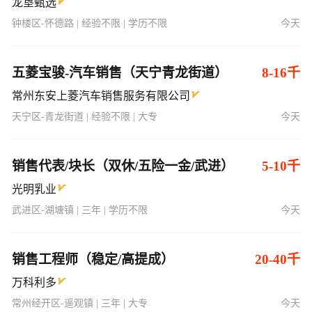
龙垦甄选
钟楼区-怀德路 | 经验不限 | 学历不限
今天
五菱宝骏-汽车销售（天宁青龙街道）
8-16千
常州东安上菱汽车销售服务有限公司
天宁区-青龙街道 | 经验不限 | 大专
今天
销售代表/块长（双休/五险一金/武进）
5-10千
光明乳业
武进区-湖塘镇 | 三年 | 学历不限
今天
销售工程师（稳定/高提成）
20-40千
万科利多
常州经开区-遥观镇 | 三年 | 大专
今天