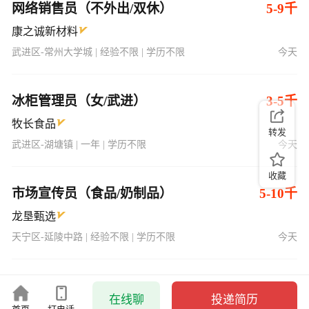
网络销售员（不外出/双休）
5-9千
康之诚新材料
武进区-常州大学城 | 经验不限 | 学历不限
今天
冰柜管理员（女/武进）
3-5千
牧长食品
转发
武进区-湖塘镇 | 一年 | 学历不限
今天
收藏
市场宣传员（食品/奶制品）
5-10千
龙垦甄选
天宁区-延陵中路 | 经验不限 | 学历不限
今天
在线聊
投递简历