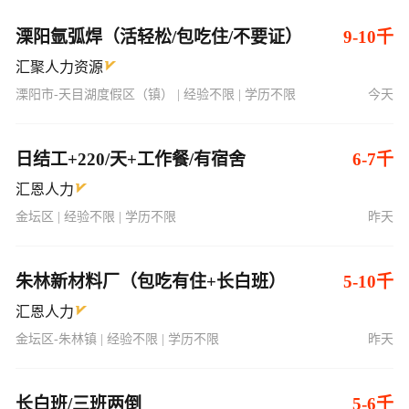
溧阳氩弧焊（活轻松/包吃住/不要证）
9-10千
汇聚人力资源
溧阳市-天目湖度假区（镇） | 经验不限 | 学历不限
今天
日结工+220/天+工作餐/有宿舍
6-7千
汇恩人力
金坛区 | 经验不限 | 学历不限
昨天
朱林新材料厂（包吃有住+长白班）
5-10千
汇恩人力
金坛区-朱林镇 | 经验不限 | 学历不限
昨天
长白班/三班两倒
5-6千