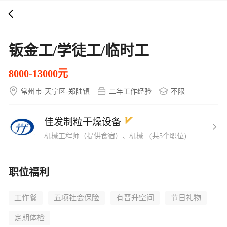
打开APP
5000+企业在线直聘
钣金工/学徒工/临时工
8000-13000元
常州市-天宁区-郑陆镇
二年工作经验
不限
佳发制粒干燥设备
机械工程师（提供食宿）、机械...(共5个职位)
职位福利
工作餐
五项社会保险
有晋升空间
节日礼物
定期体检