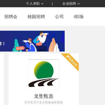
个人求职
|
企业招聘
招聘会
校园招聘
公司
i职场
龙垦甄选
天宁区天宁北大荒食品经营部