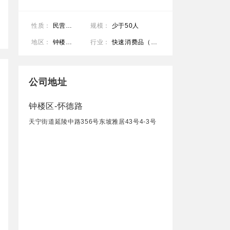
性质：
民营公司
规模：
少于50人
地区：
钟楼区-怀德路
行业：
快速消费品（食品/饮料/烟酒/日化）
公司地址
钟楼区-怀德路
天宁街道延陵中路356号东坡雅居43号4-3号